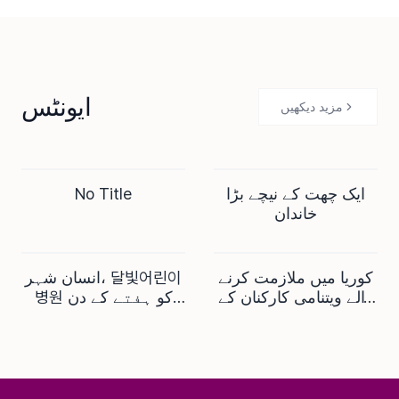
ہے… ووری کارڈ کے ساتھ
معاہدہ
ایونٹس
مزید دیکھیں
ایک چھت کے نیچے بڑا
No Title
ONGOING
ENDED
خاندان
کوریا میں ملازمت کرنے
انسان شہر، 달빛어린이
ENDED
ENDED
والے ویتنامی کارکنان کے
병원 کو ہفتے کے دن
لیے وطن واپسی کی
رات تک توسیع کر کے
تعلیم
چلانے کا اعلان