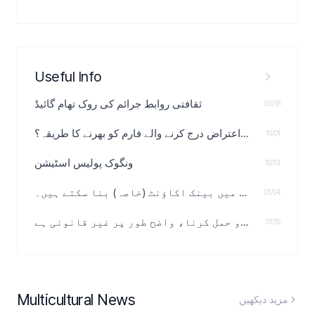
Useful Info
ثقافتی روابط جرائم کی روک تھام گائیڈ
03/18
پناہ گزین کی درخواست مسترد ہونے پر اعتراض درج کرنے والے فارم کو بھرنے کا طریقہ؟
10/01
ونگوک پولیس اسٹیشن
10/13
غیر ملکی افراد بھی جنوبی کوریا میں بینک اکاؤنٹ (خاصہ) بنا سکتے ہیں۔
01/04
ذاتی گاڑی سے معاوضہ وصول کر کے نقل و حمل کرنا، واضح طور پر غیر قانونی ہے!
01/15
Multicultural News
مزید دیکھیں