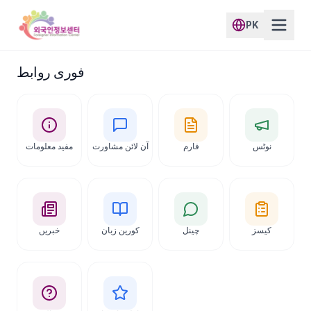
PK
فوری روابط
نوٹس
فارم
آن لائن مشاورت
مفید معلومات
کیسز
چینل
کورین زبان
خبریں