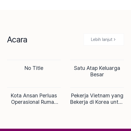
Keselamatan 'VR·AI' yang
Pemohon Pengungsi ke
Berkeliling Mendapat Pujian
‘Poin Kartu’…
Menandatangani MoU
dengan ㈜Woori Card
Acara
Lebih lanjut
No Title
Satu Atap Keluarga
SEDANG BERLANGSUNG
SELESAI
Besar
Kota Ansan Perluas
Pekerja Vietnam yang
SELESAI
SELESAI
Operasional Rumah
Bekerja di Korea untuk
Sakit Anak Bulan
Pendidikan
Cahaya hingga Malam
Kepulangan
Hari di Hari Biasa