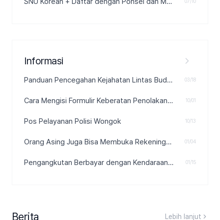
SNU Korean + Daftar dengan Ponsel dan Mulai Belajar
07/10
Informasi
Panduan Pencegahan Kejahatan Lintas Budaya
03/18
Cara Mengisi Formulir Keberatan Penolakan Pengungsi?
10/01
Pos Pelayanan Polisi Wongok
10/13
Orang Asing Juga Bisa Membuka Rekening Bank (Akun) di Korea.
01/04
Pengangkutan Berbayar dengan Kendaraan Pribadi, Jelas Ilegal!
01/15
Berita
Lebih lanjut