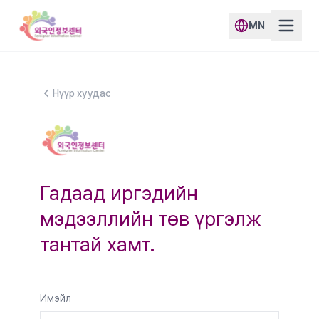
MN
Нүүр хуудас
Гадаад иргэдийн
мэдээллийн төв үргэлж
тантай хамт.
Имэйл