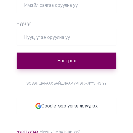
Нууц үг
Нэвтрэх
ЭСВЭЛ ДАРААХ БАЙДЛААР ҮРГЭЛЖЛҮҮЛНЭ ҮҮ
Google-ээр үргэлжлүүлэх
Бүртгүүлэх
|
Нууц үг мартсан уу?