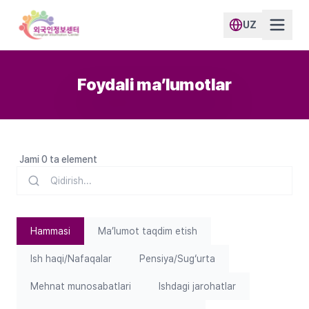
UZ
Foydali maʼlumotlar
Jami 0 ta element
Hammasi
Maʼlumot taqdim etish
Ish haqi/Nafaqalar
Pensiya/Sugʻurta
Mehnat munosabatlari
Ishdagi jarohatlar