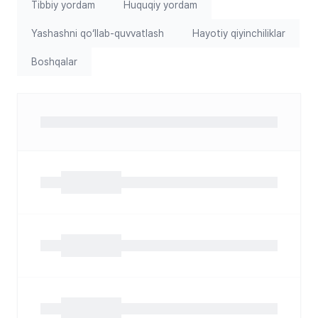
Tibbiy yordam
Huquqiy yordam
Yashashni qoʻllab-quvvatlash
Hayotiy qiyinchiliklar
Boshqalar