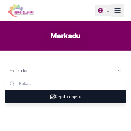
TL
Merkadu
Fresku liu
Rejista objetu