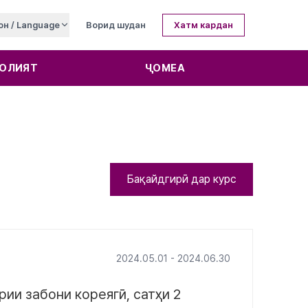
он / Language
Ворид шудан
Хатм кардан
ОЛИЯТ
ҶОМЕА
Бақайдгирӣ дар курс
2024.05.01 - 2024.06.30
ии забони кореягӣ, сатҳи 2