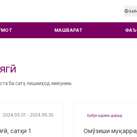
Заб
УМОТ
МАШВАРАТ
ФАЪ
ягӣ
ста ба сатҳ пешниҳод мекунем.
2024.05.01 - 2024.06.30
Қабул идома дорад
ӣ, сатҳи 1
Омӯзиши муқаррар