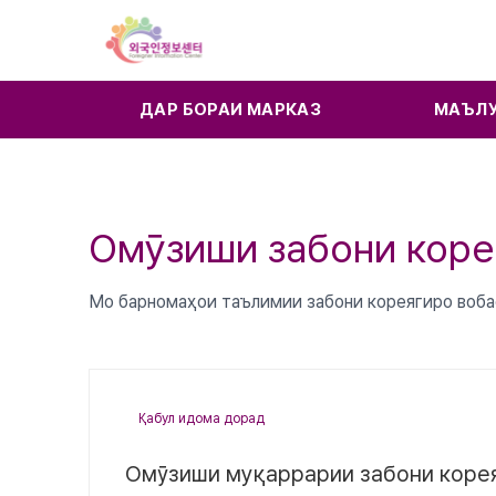
ДАР БОРАИ МАРКАЗ
МАЪЛ
Омӯзиши забони коре
Мо барномаҳои таълимии забони кореягиро воба
Қабул идома дорад
Омӯзиши муқаррарии забони кореяг