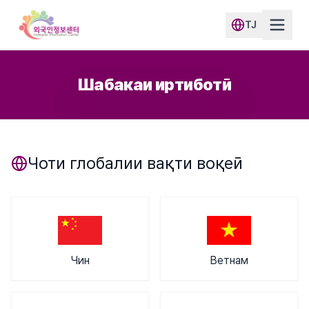
TJ
Шабакаи иртиботӣ
Чоти глобалии вақти воқеӣ
Чин
Ветнам