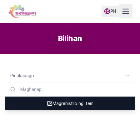
PH
Bilihan
Pinakabago
Magrehistro ng Item