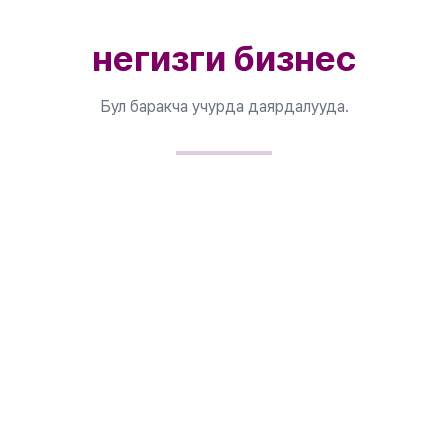
негизги бизнес
Бул баракча учурда даярдалууда.