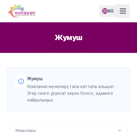
KG
Жумуш
Жумуш
Компания мүчөлөрү гана каттала алышат.
Эгер сизге уруксат керек болсо, админге
кайрылыңыз.
Жаңылары